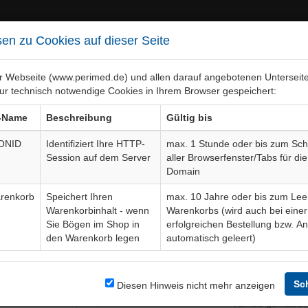
en zu Cookies auf dieser Seite
er Webseite (www.perimed.de) und allen darauf angebotenen Unterseit
ur technisch notwendige Cookies in Ihrem Browser gespeichert:
ebiete
Bogen-Gesamtübersicht
-Name
Beschreibung
Gültig bis
ONID
Identifiziert Ihre HTTP-
max. 1 Stunde oder bis zum Sch
Session auf dem Server
aller Browserfenster/Tabs für die
kuläre Spermiengewinnung
Auf
Domain
renkorb
Speichert Ihren
max. 10 Jahre oder bis zum Lee
Warenkorbinhalt - wenn
Warenkorbs (wird auch bei einer
Bogendetails
Sie Bögen im Shop in
erfolgreichen Bestellung bzw. A
den Warenkorb legen
automatisch geleert)
and einer
Sprache
hme aus dem
ner
Sc
Diesen Hinweis nicht mehr anzeigen
Aktuelle Edition
04-23-05
er (Mapping-)
Turnus-gemäße A