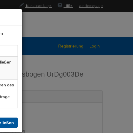
Kontaktanfrage
Hilfe
zur Homepage
en
Registrierung
Login
ließen
klärungsbogen
UrDg003De
ren des
nfrage
hließen
ktualisierung