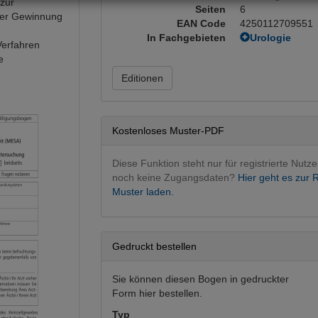
zur
Seiten
6
der Gewinnung
EAN Code
4250112709551
In Fachgebieten
Urologie
Verfahren
Diagnostik
(
e
Urologie ope
Editionen
Kostenloses Muster-PDF
Diese Funktion steht nur für registrierte Nutze
noch keine Zugangsdaten?
Hier geht es zur R
Muster laden.
Gedruckt bestellen
Sie können diesen Bogen in gedruckter
Form hier bestellen.
Typ