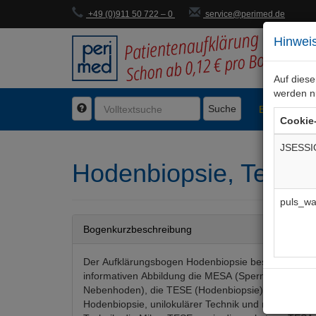
+49 (0)911 50 722 – 0
service@perimed.de
Hinweis
Auf dies
werden n
Suche
BogenFachg
Cookie
JSESSI
Hodenbiopsie, Testi
puls_wa
Bogenkurzbeschreibung
Der Aufklärungsbogen Hodenbiopsie beschreibt anh
informativen Abbildung die MESA (Spermienentna
Nebenhoden), die TESE (Hodenbiopsie) mittels offe
Hodenbiopsie, unilokulärer Technik und multilokuär