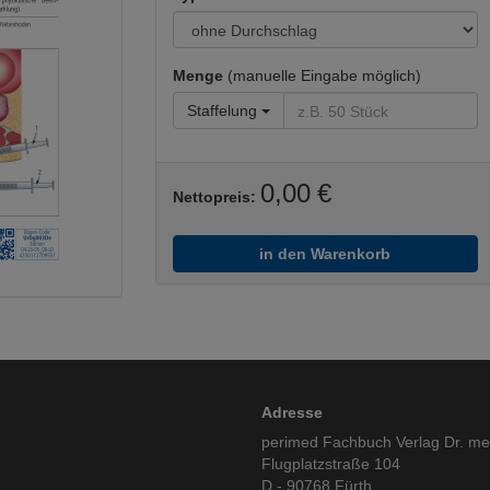
Menge
(manuelle Eingabe möglich)
Staffelung
0,00 €
Nettopreis:
in den Warenkorb
Adresse
perimed Fachbuch Verlag Dr. m
Flugplatzstraße 104
D - 90768 Fürth