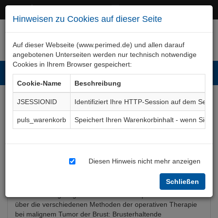
+49 (0)911 50 722 – 0
service@perimed.de
Hinweisen zu Cookies auf dieser Seite
Auf dieser Webseite (www.perimed.de) und allen darauf
angebotenen Unterseiten werden nur technisch notwendige
Cookies in Ihrem Browser gespeichert:
Toggl
Cookie-Name
Beschreibung
navig
JSESSIONID
Identifiziert Ihre HTTP-Session auf dem Serve
Mamma-Tumor-Op
puls_warenkorb
Speichert Ihren Warenkorbinhalt - wenn Sie 
Aufklärungsbogen
FhGy029De
Diesen Hinweis nicht mehr anzeigen
Bogenkurzbeschreibung
Schließen
Der Aufklärungsbogen Mamma-Tumor-Operation informiert
über die verschiedenen Methoden der operativen Therapie
bei malignem Tumor der Brust: Brusterhaltende