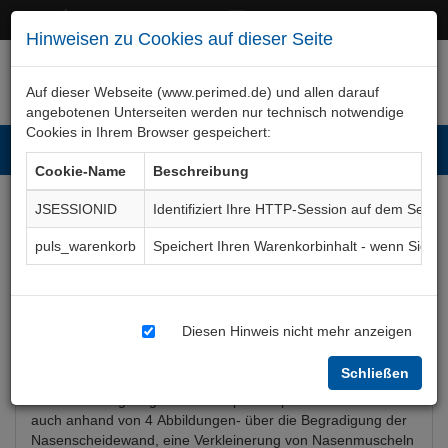
+49 (0)911 50 722 – 0
service@perimed.de
Hinweisen zu Cookies auf dieser Seite
Auf dieser Webseite (www.perimed.de) und allen darauf
angebotenen Unterseiten werden nur technisch notwendige
Cookies in Ihrem Browser gespeichert:
Toggl
Cookie-Name
Beschreibung
navig
JSESSIONID
Identifiziert Ihre HTTP-Session auf dem Serve
Nasenseptum-Operation
puls_warenkorb
Speichert Ihren Warenkorbinhalt - wenn Sie 
Aufklärungsbogen
HnOp017De
Diesen Hinweis nicht mehr anzeigen
Bogenkurzbeschreibung
Schließen
Der Aufklärungsbogen Nasenseptum-Operation informiert -
auch anhand von 4 Abbildungen- über die Begradigung der
Nasenscheidewand, eine Verkleinerung von Nasenmuscheln