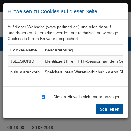
+49 (0)911 50 722 – 0
service@perimed.de
Hinweisen zu Cookies auf dieser Seite
Auf dieser Webseite (www.perimed.de) und allen darauf
angebotenen Unterseiten werden nur technisch notwendige
Cookies in Ihrem Browser gespeichert:
Toggl
Cookie-Name
Beschreibung
navig
JSESSIONID
Identifiziert Ihre HTTP-Session auf dem Serve
Editionen
HnOp032De
puls_warenkorb
Speichert Ihren Warenkorbinhalt - wenn Sie 
Einträge anzeigen
Diesen Hinweis nicht mehr anzeigen
Textfilter
Schließen
Edition
Erstellt
Änderungstext (kurz)
Edition
Erstellt
Änderungstext (kurz)
06-19-09
26.09.2019