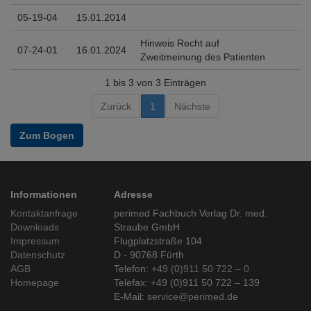
05-19-04
15.01.2014
Hinweis Recht auf
07-24-01
16.01.2024
Zweitmeinung des Patienten
1 bis 3 von 3 Einträgen
Zurück
1
Nächste
Zum Bogen
Informationen
Adresse
Kontaktanfrage
perimed Fachbuch Verlag Dr. med.
Downloads
Straube GmbH
Impressum
Flugplatzstraße 104
Datenschutz
D - 90768 Fürth
AGB
Telefon:
+49 (0)911 50 722 – 0
Homepage
Telefax: +49 (0)911 50 722 – 139
E-Mail:
service@perimed.de