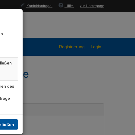
Kontaktanfrage
Hilfe
zur Homepage
en
Registrierung
Login
ließen
ombose
ren des
nfrage
hließen