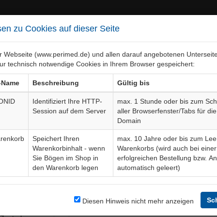
en zu Cookies auf dieser Seite
er Webseite (www.perimed.de) und allen darauf angebotenen Unterseit
ur technisch notwendige Cookies in Ihrem Browser gespeichert:
ebiete
Bogen-Gesamtübersicht
-Name
Beschreibung
Gültig bis
ONID
Identifiziert Ihre HTTP-
max. 1 Stunde oder bis zum Sch
Session auf dem Server
aller Browserfenster/Tabs für die
ion an der Netzhaut bei Thr
Domain
ie)
Aufklärungsbogen
OpOp013De
renkorb
Speichert Ihren
max. 10 Jahre oder bis zum Lee
Warenkorbinhalt - wenn
Warenkorbs (wird auch bei einer
Sie Bögen im Shop in
erfolgreichen Bestellung bzw. A
den Warenkorb legen
automatisch geleert)
Bogendetails
ation an der
Sc
Sprache
Diesen Hinweis nicht mehr anzeigen
ven