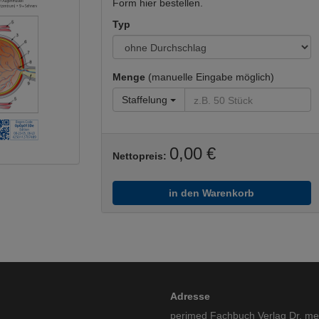
Form hier bestellen.
Typ
Menge
(manuelle Eingabe möglich)
Staffelung
0,00 €
Nettopreis:
in den Warenkorb
Adresse
perimed Fachbuch Verlag Dr. m