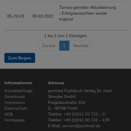
Turnus-gemäße Aktualisierung
- Erfolgsaussichten wurde
05-22-03
09.03.2022
ergänzt
1 bis 2 von 2 Einträgen
Zurück
1
Nächste
Zum Bogen
Informationen
Adresse
Kontaktanfrage
perimed Fachbuch Verlag Dr. med.
Downloads
Straube GmbH
Impressum
Flugplatzstraße 104
Datenschutz
D - 90768 Fürth
AGB
Telefon:
+49 (0)911 50 722 – 0
Homepage
Telefax: +49 (0)911 50 722 – 139
E-Mail:
service@perimed.de