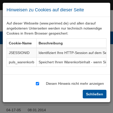
+49 (0)911 50 722 – 0
service@perimed.de
Hinweisen zu Cookies auf dieser Seite
Auf dieser Webseite (www.perimed.de) und allen darauf
angebotenen Unterseiten werden nur technisch notwendige
Cookies in Ihrem Browser gespeichert:
Toggl
Cookie-Name
Beschreibung
navig
JSESSIONID
Identifiziert Ihre HTTP-Session auf dem Serve
Editionen
ChPl006De
puls_warenkorb
Speichert Ihren Warenkorbinhalt - wenn Sie 
Einträge anzeigen
Diesen Hinweis nicht mehr anzeigen
Textfilter
Schließen
Edition
Erstellt
Änderungstext (kurz)
Edition
Erstellt
Änderungstext (kurz)
04-17-05
08.01.2014