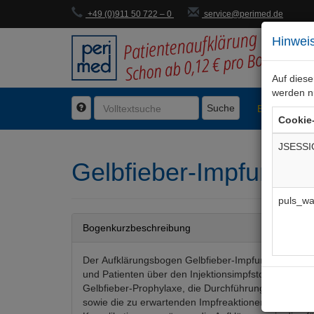
+49 (0)911 50 722 – 0
service@perimed.de
Hinweis
Auf dies
werden n
Suche
BogenFachg
Cookie
JSESSI
Gelbfieber-Impfung
Au
puls_wa
Bogenkurzbeschreibung
Der Aufklärungsbogen Gelbfieber-Impfung informier
und Patienten über den Injektionsimpfstoff (Lebendi
Gelbfieber-Prophylaxe, die Durchführung, die Beso
sowie die zu erwartenden Impfreaktionen. Mögliche