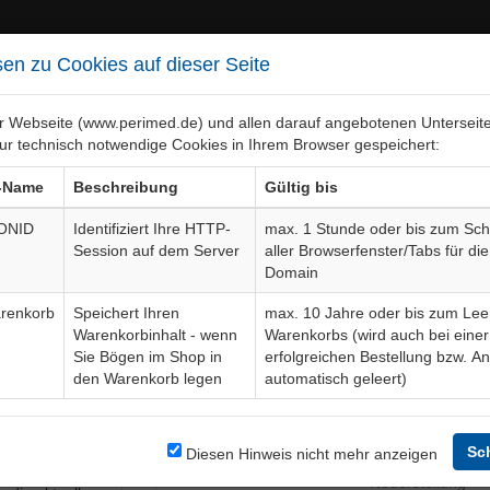
en zu Cookies auf dieser Seite
er Webseite (www.perimed.de) und allen darauf angebotenen Unterseit
ur technisch notwendige Cookies in Ihrem Browser gespeichert:
ebiete
Bogen-Gesamtübersicht
-Name
Beschreibung
Gültig bis
ONID
Identifiziert Ihre HTTP-
max. 1 Stunde oder bis zum Sch
Session auf dem Server
aller Browserfenster/Tabs für die
fklärungsbogen
AmIm002De
Domain
renkorb
Speichert Ihren
max. 10 Jahre oder bis zum Lee
Warenkorbinhalt - wenn
Warenkorbs (wird auch bei einer
Bogendetails
Sie Bögen im Shop in
erfolgreichen Bestellung bzw. A
den Warenkorb legen
automatisch geleert)
t Patientinnen
Sprache
mpfstoff) zur
nderheiten
Sc
Diesen Hinweis nicht mehr anzeigen
Aktuelle Edition
01-25-10
 Risiken und
Neuerstellung