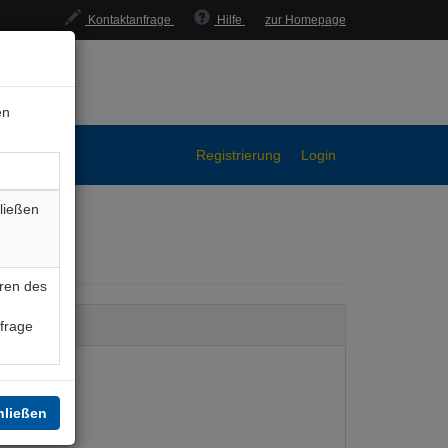
Kontaktanfrage
Hilfe
zur Homepage
en
Registrierung
Login
ließen
ren des
nfrage
hließen