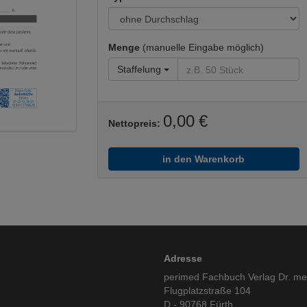
Menge
(manuelle Eingabe möglich)
Staffelung
0,00 €
Nettopreis:
in den Warenkorb
Adresse
perimed Fachbuch Verlag Dr. m
Flugplatzstraße 104
D - 90768 Fürth