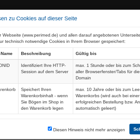
en zu Cookies auf dieser Seite
er Webseite (www.perimed.de) und allen darauf angebotenen Unterseit
ur technisch notwendige Cookies in Ihrem Browser gespeichert:
ebiete
Bogen-Gesamtübersicht
-Name
Beschreibung
Gültig bis
ONID
Identifiziert Ihre HTTP-
max. 1 Stunde oder bis zum Sch
Session auf dem Server
aller Browserfenster/Tabs für die
ines Aneurysma spurium
Aufkl
Domain
renkorb
Speichert Ihren
max. 10 Jahre oder bis zum Lee
Warenkorbinhalt - wenn
Warenkorbs (wird auch bei einer
Bogendetails
Sie Bögen im Shop in
erfolgreichen Bestellung bzw. A
den Warenkorb legen
automatisch geleert)
über die
Sprache
e Methoden,
lettieren die
Sc
Diesen Hinweis nicht mehr anzeigen
Aktuelle Edition
01-25-10
 erforderlich
Neuerstellung