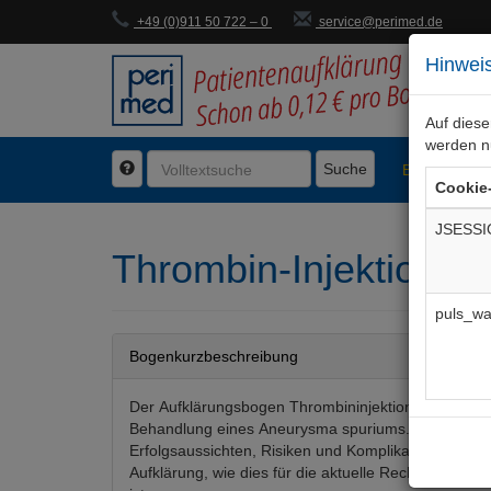
+49 (0)911 50 722 – 0
service@perimed.de
Hinweis
Auf dies
werden n
Suche
BogenFachg
Cookie
JSESSI
Thrombin-Injektion e
puls_wa
Bogenkurzbeschreibung
Der Aufklärungsbogen Thrombininjektion informiert 
Behandlung eines Aneurysma spuriums. Alternativ
Erfolgsaussichten, Risiken und Komplikationen komp
Aufklärung, wie dies für die aktuelle Rechtsprechung