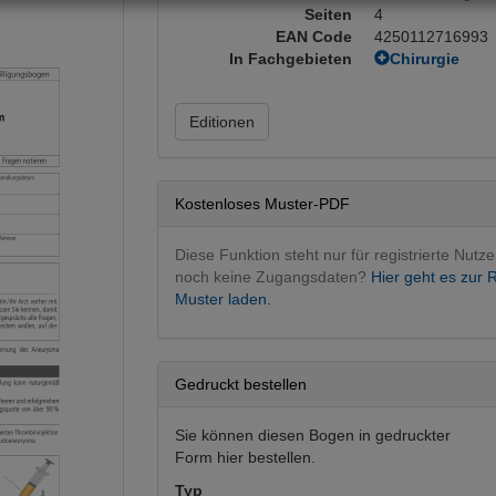
Seiten
4
EAN Code
4250112716993
In Fachgebieten
Chirurgie
Gefäßchirurg
Fachgebietsü
Editionen
Behandlung 
Innere Medizi
Kardiologie
Kostenloses Muster-PDF
Diese Funktion steht nur für registrierte Nutze
noch keine Zugangsdaten?
Hier geht es zur R
Muster laden.
Gedruckt bestellen
Sie können diesen Bogen in gedruckter
Form hier bestellen.
Typ