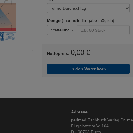
Menge
(manuelle Eingabe möglich)
Staffelung
0,00 €
Nettopreis:
in den Warenkorb
Adresse
perimed Fachbuch Verlag Dr. m
Flugplatzstraße 104
D - 90768 Fürth