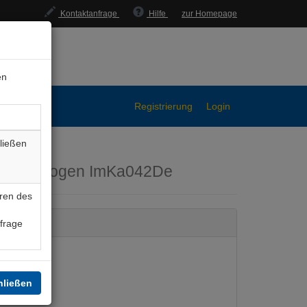
Kontaktanfrage
Hilfe
zur Homepage
en
Registrierung
Login
ließen
ärungsbogen
ImKa042De
ren des
nfrage
hließen