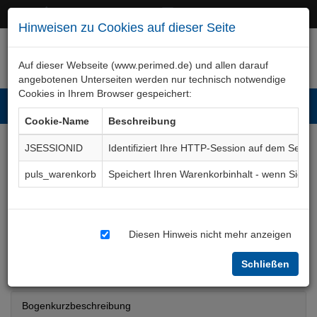
+49 (0)911 50 722 – 0
service@perimed.de
Hinweisen zu Cookies auf dieser Seite
Auf dieser Webseite (www.perimed.de) und allen darauf
angebotenen Unterseiten werden nur technisch notwendige
Cookies in Ihrem Browser gespeichert:
Toggl
Cookie-Name
Beschreibung
navig
JSESSIONID
Identifiziert Ihre HTTP-Session auf dem Serve
Cholezystektomie,
puls_warenkorb
Speichert Ihren Warenkorbinhalt - wenn Sie 
konventionell,
laparoskopisch (englisch)
Diesen Hinweis nicht mehr anzeigen
Aufklärungsbogen
ChAc009Gb
Schließen
Bogenkurzbeschreibung