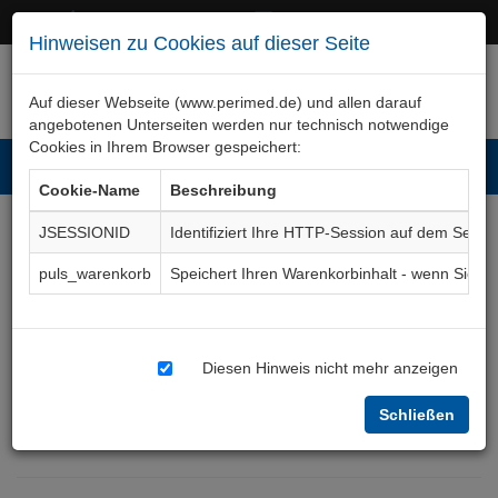
+49 (0)911 50 722 – 0
service@perimed.de
Hinweisen zu Cookies auf dieser Seite
Auf dieser Webseite (www.perimed.de) und allen darauf
angebotenen Unterseiten werden nur technisch notwendige
Cookies in Ihrem Browser gespeichert:
Toggl
Cookie-Name
Beschreibung
navig
JSESSIONID
Identifiziert Ihre HTTP-Session auf dem Serve
Penoidaufbau aus
puls_warenkorb
Speichert Ihren Warenkorbinhalt - wenn Sie 
gestieltem antero-
lateralen Oberschenkel-
Diesen Hinweis nicht mehr anzeigen
Lappen
Aufklärungsbogen
Schließen
ChPl052De