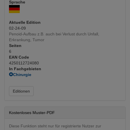
Sprache
Aktuelle Edition
02-24-09
Penoid-Aufbau z.B. auch bei Verlust durch Unfall,
Erkrankung, Tumor
Seiten
6
EAN Code
4250112724080
In Fachgebieten
Chirurgie
Plastische u. rekonstruktive
(Hauptfachgebiet)
Innere Medizin
Editionen
Onkologie
Urologie
Urologie operativ
Kostenloses Muster-PDF
Diese Funktion steht nur für registrierte Nutzer zur