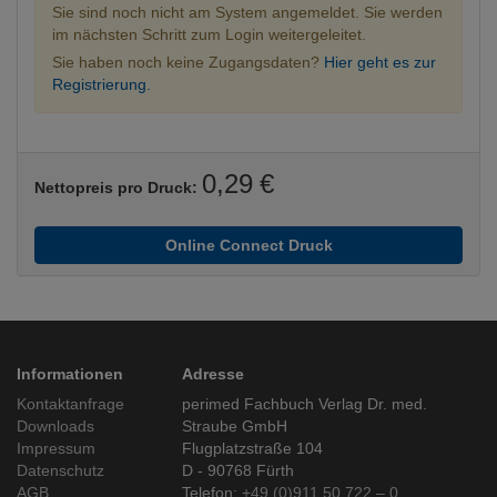
Sie sind noch nicht am System angemeldet. Sie werden
im nächsten Schritt zum Login weitergeleitet.
Sie haben noch keine Zugangsdaten?
Hier geht es zur
Registrierung.
0,29 €
Nettopreis pro Druck:
Online Connect Druck
Informationen
Adresse
Kontaktanfrage
perimed Fachbuch Verlag Dr. med.
Downloads
Straube GmbH
Impressum
Flugplatzstraße 104
Datenschutz
D - 90768 Fürth
AGB
Telefon:
+49 (0)911 50 722 – 0