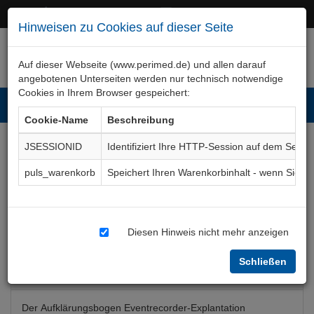
+49 (0)911 50 722 – 0
service@perimed.de
Hinweisen zu Cookies auf dieser Seite
Auf dieser Webseite (www.perimed.de) und allen darauf
angebotenen Unterseiten werden nur technisch notwendige
Cookies in Ihrem Browser gespeichert:
Toggl
Cookie-Name
Beschreibung
navig
JSESSIONID
Identifiziert Ihre HTTP-Session auf dem Serve
Event-Recorder-
puls_warenkorb
Speichert Ihren Warenkorbinhalt - wenn Sie 
Explantation
Aufklärungsbogen
ImKa038De
Diesen Hinweis nicht mehr anzeigen
Schließen
Bogenkurzbeschreibung
Der Aufklärungsbogen Eventrecorder-Explantation