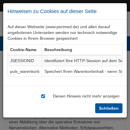
+49 (0)911 50 722 – 0
service@perimed.de
Hinweisen zu Cookies auf dieser Seite
Auf dieser Webseite (www.perimed.de) und allen darauf
angebotenen Unterseiten werden nur technisch notwendige
Cookies in Ihrem Browser gespeichert:
Toggl
Cookie-Name
Beschreibung
navig
JSESSIONID
Identifiziert Ihre HTTP-Session auf dem Serve
Nervenbiopsie
puls_warenkorb
Speichert Ihren Warenkorbinhalt - wenn Sie 
Aufklärungsbogen
NhNr007De
Diesen Hinweis nicht mehr anzeigen
Bogenkurzbeschreibung
Schließen
Der Aufklärungsbogen Nervenbiopsie informiert anhand
einer Abbildung über die operative Entnahme von
Nervenstücken. Alternative Methoden, Erfolgsaussichten,