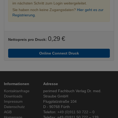
im nächsten Schritt zum Login weitergeleitet.
Sie haben noch keine Zugangsdaten?
Hier geht es zur
Registrierung.
0,29 €
Nettopreis pro Druck:
Online Connect Druck
Informationen
Adresse
Kontaktanfrage
perimed Fachbuch Verlag Dr. med.
Downloads
Straube GmbH
Impressum
Flugplatzstraße 104
Datenschutz
D - 90768 Fürth
AGB
Telefon:
+49 (0)911 50 722 – 0
Homepage
Telefax: +49 (0)911 50 722 – 139