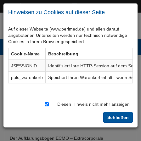
+49 (0)911 50 722 – 0
service@perimed.de
Hinweisen zu Cookies auf dieser Seite
Auf dieser Webseite (www.perimed.de) und allen darauf
angebotenen Unterseiten werden nur technisch notwendige
Cookies in Ihrem Browser gespeichert:
Toggl
Cookie-Name
Beschreibung
navig
JSESSIONID
Identifiziert Ihre HTTP-Session auf dem Serve
ECMO - Extracorporale
puls_warenkorb
Speichert Ihren Warenkorbinhalt - wenn Sie 
Membranoxygenation
Aufklärungsbogen
ImPu010De
Diesen Hinweis nicht mehr anzeigen
Schließen
Bogenkurzbeschreibung
Der Aufklärungsbogen ECMO – Extracorporale