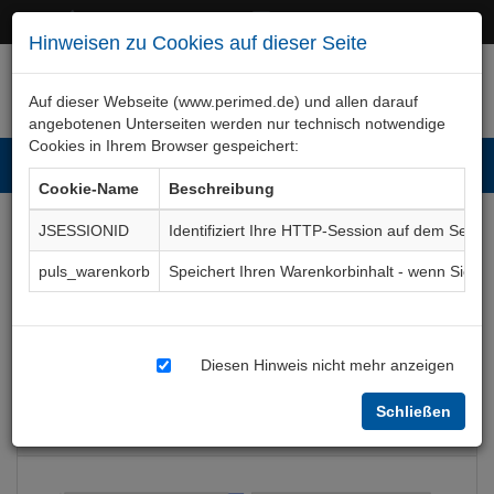
+49 (0)911 50 722 – 0
service@perimed.de
Hinweisen zu Cookies auf dieser Seite
Auf dieser Webseite (www.perimed.de) und allen darauf
angebotenen Unterseiten werden nur technisch notwendige
Cookies in Ihrem Browser gespeichert:
Toggl
Cookie-Name
Beschreibung
navig
JSESSIONID
Identifiziert Ihre HTTP-Session auf dem Serve
COVID-19-Impfung III -
puls_warenkorb
Speichert Ihren Warenkorbinhalt - wenn Sie 
Auffrischimpfung
Aufklärungsbogen
DkOr010De
Diesen Hinweis nicht mehr anzeigen
Schließen
Bogenkurzbeschreibung