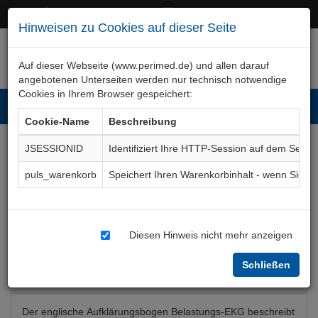
+49 (0)911 50 722 – 0
service@perimed.de
Hinweisen zu Cookies auf dieser Seite
Auf dieser Webseite (www.perimed.de) und allen darauf
angebotenen Unterseiten werden nur technisch notwendige
Cookies in Ihrem Browser gespeichert:
Toggl
Cookie-Name
Beschreibung
navig
JSESSIONID
Identifiziert Ihre HTTP-Session auf dem Serve
Belastungs-EKG
puls_warenkorb
Speichert Ihren Warenkorbinhalt - wenn Sie 
(englisch)
Aufklärungsbogen
ImKa003Gb
Diesen Hinweis nicht mehr anzeigen
Schließen
Bogenkurzbeschreibung
Der englische Aufklärungsbogen Belastungs-EKG beschreibt