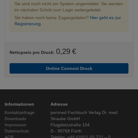
Sie sind noch nicht am System angemeldet. Sie werden
im nächsten Schritt zum Login weitergeleitet.
Sie haben noch keine Zugangsdaten?
Hier geht es zur
Registrierung.
0,29 €
Nettopreis pro Druck:
Online Connect Druck
Informationen
Adresse
Kontaktanfrage
perimed Fachbuch Verlag Dr. med.
Downloads
Straube GmbH
Impressum
Flugplatzstraße 104
Datenschutz
D - 90768 Fürth
AGB
Telefon:
+49 (0)911 50 722 – 0