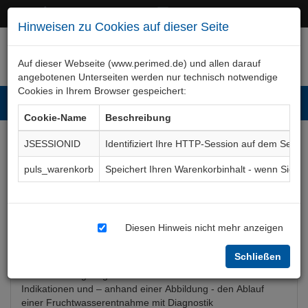
+49 (0)911 50 722 – 0
service@perimed.de
Hinweisen zu Cookies auf dieser Seite
Auf dieser Webseite (www.perimed.de) und allen darauf
angebotenen Unterseiten werden nur technisch notwendige
Cookies in Ihrem Browser gespeichert:
Toggl
Cookie-Name
Beschreibung
navig
JSESSIONID
Identifiziert Ihre HTTP-Session auf dem Serve
Amniozentese
puls_warenkorb
Speichert Ihren Warenkorbinhalt - wenn Sie 
Aufklärungsbogen
FhGh002De
Diesen Hinweis nicht mehr anzeigen
Bogenkurzbeschreibung
Schließen
Der Aufklärungsbogen Amniozentese informiert über die
Indikationen und – anhand einer Abbildung - den Ablauf
einer Fruchtwasserentnahme mit Diagnostik