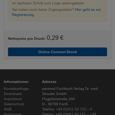
im nächsten Schritt zum Login weitergeleitet.
Sie haben noch keine Zugangsdaten?
Hier geht es zur
Registrierung.
0,29 €
Nettopreis pro Druck:
Online Connect Druck
Informationen
Adresse
Kontaktanfrage
perimed Fachbuch Verlag Dr. med.
Downloads
Straube GmbH
Impressum
Flugplatzstraße 104
Datenschutz
D - 90768 Fürth
AGB
Telefon:
+49 (0)911 50 722 – 0
Homepage
Telefax: +49 (0)911 50 722 – 139