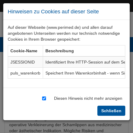
+49 (0)911 50 722 – 0
service@perimed.de
Hinweisen zu Cookies auf dieser Seite
Auf dieser Webseite (www.perimed.de) und allen darauf
angebotenen Unterseiten werden nur technisch notwendige
Cookies in Ihrem Browser gespeichert:
Toggl
Cookie-Name
Beschreibung
navig
JSESSIONID
Identifiziert Ihre HTTP-Session auf dem Serve
Labienkorrektur
puls_warenkorb
Speichert Ihren Warenkorbinhalt - wenn Sie 
Aufklärungsbogen
ChPl036De
Diesen Hinweis nicht mehr anzeigen
Bogenkurzbeschreibung
Schließen
Der Aufklärungsbogen Labienkorrektur beschreibt die
operative Verkleinerung der Schamlippen aus medizinischer
oder ästhetischer Indikation. Mögliche Risiken und