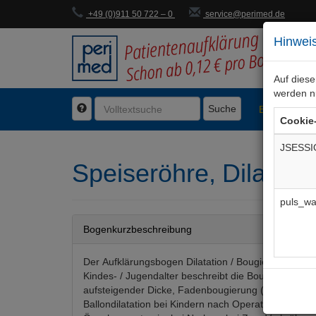
+49 (0)911 50 722 – 0
service@perimed.de
Hinweis
Auf dies
werden n
Suche
BogenFachg
Cookie
JSESSI
Speiseröhre, Dilatati
puls_wa
Bogenkurzbeschreibung
Der Aufklärungsbogen Dilatation / Bougierung der S
Kindes- / Jugendalter beschreibt die Bougierung mi
aufsteigender Dicke, Fadenbougierung (Rehbein-Te
Ballondilatation bei Kindern nach Operation einer