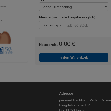
Menge
(manuelle Eingabe möglich)
Staffelung
0,00 €
Nettopreis:
in den Warenkorb
Adresse
perimed Fachbuch Verlag Dr. m
Flugplatzstraße 104
D - 90768 Fürth