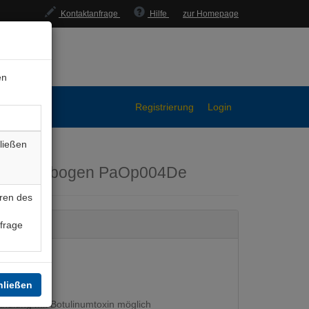
Kontaktanfrage
Hilfe
zur Homepage
en
Registrierung
Login
ließen
lärungsbogen
PaOp004De
ren des
nfrage
hließen
ndlung mit Botulinumtoxin möglich