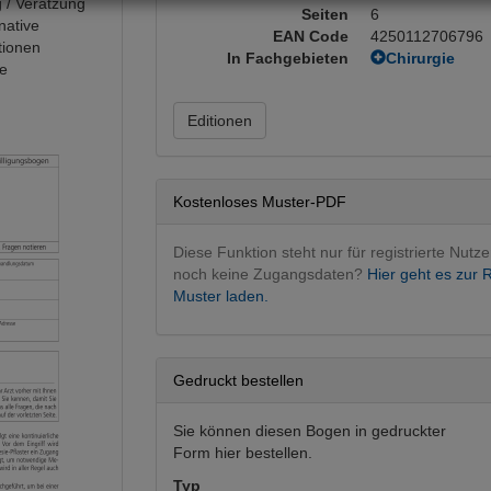
 / Verätzung
Seiten
6
native
EAN Code
4250112706796
tionen
In Fachgebieten
Chirurgie
le
Kinderchirur
Pädiatrie
Editionen
Pädiatrie
Kostenloses Muster-PDF
Diese Funktion steht nur für registrierte Nutze
noch keine Zugangsdaten?
Hier geht es zur R
Muster laden.
Gedruckt bestellen
Sie können diesen Bogen in gedruckter
Form hier bestellen.
Typ