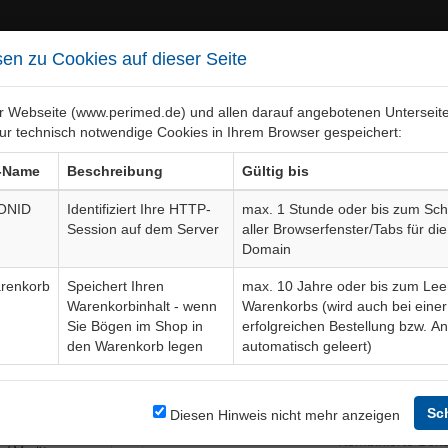
en zu Cookies auf dieser Seite
er Webseite (www.perimed.de) und allen darauf angebotenen Unterseit
ur technisch notwendige Cookies in Ihrem Browser gespeichert:
ebiete
Bogen-Gesamtübersicht
-Name
Beschreibung
Gültig bis
ONID
Identifiziert Ihre HTTP-
max. 1 Stunde oder bis zum Sch
Session auf dem Server
aller Browserfenster/Tabs für die
on, Bougierung beim Kind
Aufk
Domain
renkorb
Speichert Ihren
max. 10 Jahre oder bis zum Lee
Warenkorbinhalt - wenn
Warenkorbs (wird auch bei einer
Bogendetails
Sie Bögen im Shop in
erfolgreichen Bestellung bzw. A
den Warenkorb legen
automatisch geleert)
peiseröhre im
Sprache
t Bougies
chnik) und
Sc
Diesen Hinweis nicht mehr anzeigen
Aktuelle Edition
03-26-02
Kombinierte Beha