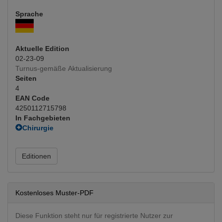
Sprache
Aktuelle Edition
02-23-09
Turnus-gemäße Aktualisierung
Seiten
4
EAN Code
4250112715798
In Fachgebieten
Chirurgie
Plastische u. rekonstruktive
(Hauptfachgebiet)
Frauenheilkunde
Editionen
Gynäkologie
Kostenloses Muster-PDF
Diese Funktion steht nur für registrierte Nutzer zur