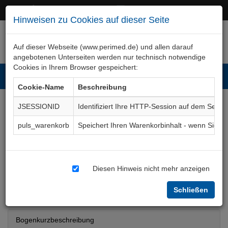
+49 (0)911 50 722 – 0
service@perimed.de
Hinweisen zu Cookies auf dieser Seite
Auf dieser Webseite (www.perimed.de) und allen darauf
angebotenen Unterseiten werden nur technisch notwendige
Cookies in Ihrem Browser gespeichert:
Toggl
Cookie-Name
Beschreibung
navig
JSESSIONID
Identifiziert Ihre HTTP-Session auf dem Serve
Rekonstruktion der
puls_warenkorb
Speichert Ihren Warenkorbinhalt - wenn Sie 
Brustwarze / des
Brustwarzenhofes
Diesen Hinweis nicht mehr anzeigen
Aufklärungsbogen
ChPl050De
Schließen
Bogenkurzbeschreibung