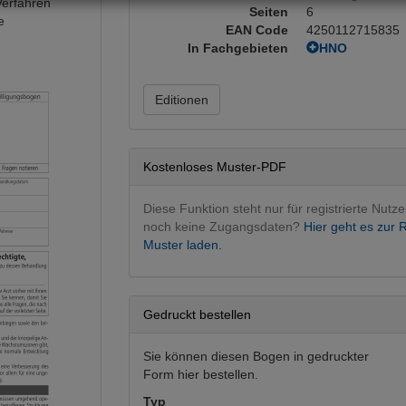
Verfahren
Seiten
6
e
EAN Code
4250112715835
In Fachgebieten
HNO
HNO operati
Editionen
Kostenloses Muster-PDF
Diese Funktion steht nur für registrierte Nutze
noch keine Zugangsdaten?
Hier geht es zur R
Muster laden.
Gedruckt bestellen
Sie können diesen Bogen in gedruckter
Form hier bestellen.
Typ