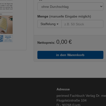
Menge
(manuelle Eingabe möglich)
Staffelung
0,00 €
Nettopreis:
in den Warenkorb
Adresse
perimed Fachbuch Verlag Dr. m
Flugplatzstraße 104
D - 90768 Fürth