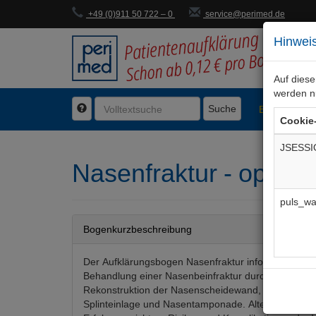
+49 (0)911 50 722 – 0
service@perimed.de
Hinweis
Auf dies
werden n
Suche
BogenFachg
Cookie
JSESSI
Nasenfraktur - opera
puls_wa
Bogenkurzbeschreibung
Der Aufklärungsbogen Nasenfraktur informiert über 
Behandlung einer Nasenbeinfraktur durch Reposition
Rekonstruktion der Nasenscheidewand, Hämatomen
Splinteinlage und Nasentamponade. Alternative Me