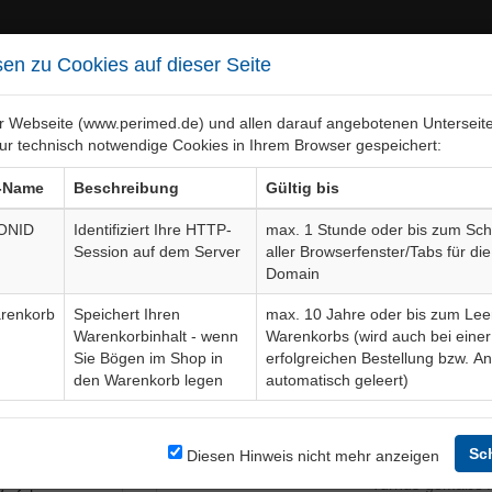
en zu Cookies auf dieser Seite
er Webseite (www.perimed.de) und allen darauf angebotenen Unterseit
ur technisch notwendige Cookies in Ihrem Browser gespeichert:
ebiete
Bogen-Gesamtübersicht
-Name
Beschreibung
Gültig bis
ONID
Identifiziert Ihre HTTP-
max. 1 Stunde oder bis zum Sch
Session auf dem Server
aller Browserfenster/Tabs für die
tive Behandlung
Aufklärungsbogen
Domain
renkorb
Speichert Ihren
max. 10 Jahre oder bis zum Lee
Warenkorbinhalt - wenn
Warenkorbs (wird auch bei einer
Bogendetails
Sie Bögen im Shop in
erfolgreichen Bestellung bzw. A
den Warenkorb legen
automatisch geleert)
die operative
Sprache
, ggfs. mit
tfernung,
Sc
Diesen Hinweis nicht mehr anzeigen
Aktuelle Edition
02-23-11
thoden,
Turnus-gemäße A