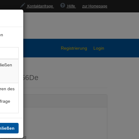
Kontaktanfrage
Hilfe
zur Homepage
en
Registrierung
Login
ließen
HnOp056De
ren des
nfrage
hließen
ktualisierung