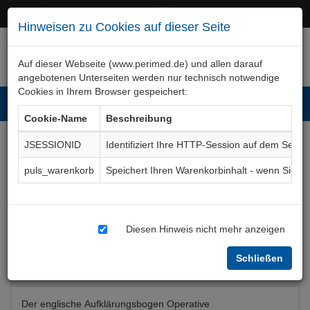
+49 (0)911 50 722 – 0
service@perimed.de
Hinweisen zu Cookies auf dieser Seite
Auf dieser Webseite (www.perimed.de) und allen darauf
angebotenen Unterseiten werden nur technisch notwendige
Cookies in Ihrem Browser gespeichert:
Toggl
Cookie-Name
Beschreibung
navig
JSESSIONID
Identifiziert Ihre HTTP-Session auf dem Serve
Weisheitszahnentfernung,
puls_warenkorb
Speichert Ihren Warenkorbinhalt - wenn Sie 
operativ (englisch)
Aufklärungsbogen
MkOp025Gb
Diesen Hinweis nicht mehr anzeigen
Schließen
Bogenkurzbeschreibung
Der englische Aufklärungsbogen Operative