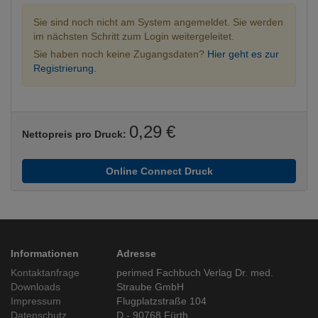
Sie sind noch nicht am System angemeldet. Sie werden
im nächsten Schritt zum Login weitergeleitet.
Sie haben noch keine Zugangsdaten?
Hier geht es zur
Registrierung.
0,29 €
Nettopreis pro Druck:
Online Connect Druck
Informationen
Adresse
Kontaktanfrage
perimed Fachbuch Verlag Dr. med.
Downloads
Straube GmbH
Impressum
Flugplatzstraße 104
Datenschutz
D - 90768 Fürth