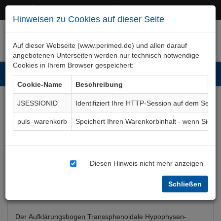
+49 (0)911 50 722 – 0
service@perimed.de
Hinweisen zu Cookies auf dieser Seite
Auf dieser Webseite (www.perimed.de) und allen darauf
angebotenen Unterseiten werden nur technisch notwendige
Cookies in Ihrem Browser gespeichert:
Toggl
Cookie-Name
Beschreibung
navig
JSESSIONID
Identifiziert Ihre HTTP-Session auf dem Serve
Hypophysen-Operation,
puls_warenkorb
Speichert Ihren Warenkorbinhalt - wenn Sie 
transsphenoidale
Aufklärungsbogen
ChNc024De
Diesen Hinweis nicht mehr anzeigen
Schließen
Bogenkurzbeschreibung
Der Aufklärungsbogen Transsphenoidale Hypophysen-