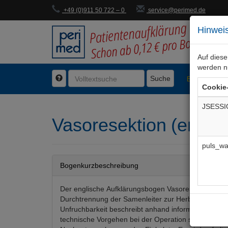
+49 (0)911 50 722 – 0
service@perimed.de
Hinweis
Auf dies
werden n
Suche
BogenFachg
Cookie
JSESSI
Vasoresektion (englis
puls_wa
Bogenkurzbeschreibung
Der englische Aufklärungsbogen Vasoresektion bds,
Durchtrennung der Samenleiter zur Herbeiführung d
Unfruchbarkeit beschreibt anhand informativer Abb
technische Vorgehen bei der Operation sowie die er