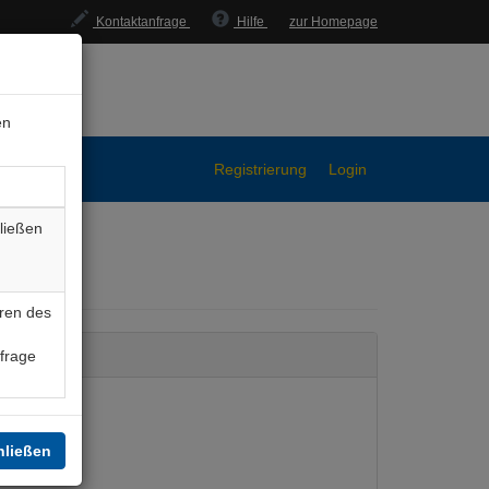
Kontaktanfrage
Hilfe
zur Homepage
en
Registrierung
Login
ließen
ren des
nfrage
hließen