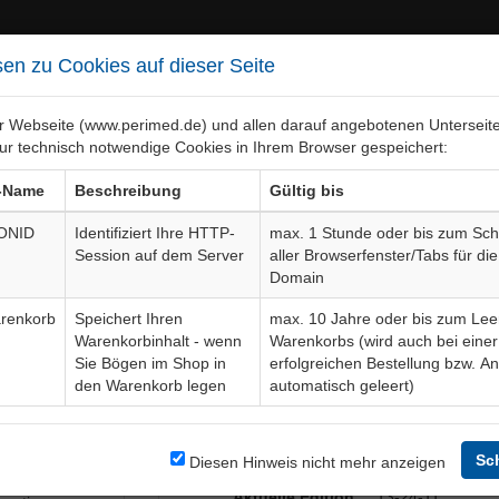
en zu Cookies auf dieser Seite
er Webseite (www.perimed.de) und allen darauf angebotenen Unterseit
ur technisch notwendige Cookies in Ihrem Browser gespeichert:
ebiete
Bogen-Gesamtübersicht
-Name
Beschreibung
Gültig bis
ONID
Identifiziert Ihre HTTP-
max. 1 Stunde oder bis zum Sch
Session auf dem Server
aller Browserfenster/Tabs für die
ch)
Aufklärungsbogen
UrOp050Gb
Domain
renkorb
Speichert Ihren
max. 10 Jahre oder bis zum Lee
Warenkorbinhalt - wenn
Warenkorbs (wird auch bei einer
Bogendetails
Sie Bögen im Shop in
erfolgreichen Bestellung bzw. A
den Warenkorb legen
automatisch geleert)
Sprache
auerhafter
Weitere Sprachen
ildungen das
Sc
Diesen Hinweis nicht mehr anzeigen
forderlichen
Aktuelle Edition
13-24-11