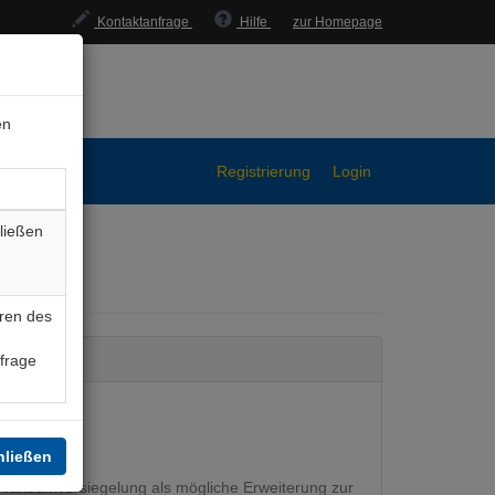
Kontaktanfrage
Hilfe
zur Homepage
en
Registrierung
Login
ließen
e
ren des
nfrage
hließen
Vakuumversiegelung als mögliche Erweiterung zur