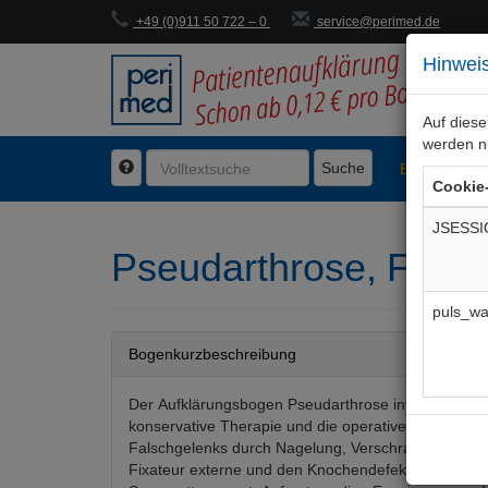
+49 (0)911 50 722 – 0
service@perimed.de
Hinweis
Auf dies
werden n
Suche
BogenFachg
Cookie
JSESSI
Pseudarthrose, Falsc
puls_wa
Bogenkurzbeschreibung
Der Aufklärungsbogen Pseudarthrose informiert übe
konservative Therapie und die operative Behandlun
Falschgelenks durch Nagelung, Verschraubung / Ver
Fixateur externe und den Knochendefektaufbau dur