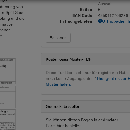
urch
Auswahl
sräumung von
Seiten
6
ner Spül-Saug-
EAN Code
4250112708226
elung und die
In Fachgebieten
Orthopädie, T
rnative
Orthopädie o
tionen
le
Editionen
Kostenloses Muster-PDF
Diese Funktion steht nur für registrierte Nutze
noch keine Zugangsdaten?
Hier geht es zur R
Muster laden.
Gedruckt bestellen
Sie können diesen Bogen in gedruckter
Form hier bestellen.