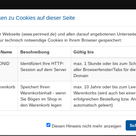
en zu Cookies auf dieser Seite
er Webseite (www.perimed.de) und allen darauf angebotenen Unterseit
ur technisch notwendige Cookies in Ihrem Browser gespeichert:
ebiete
Bogen-Gesamtübersicht
-Name
Beschreibung
Gültig bis
ONID
Identifiziert Ihre HTTP-
max. 1 Stunde oder bis zum Sch
Session auf dem Server
aller Browserfenster/Tabs für die
hgelenk
Aufklärungsbogen
OTOp035D
Domain
renkorb
Speichert Ihren
max. 10 Jahre oder bis zum Lee
Warenkorbinhalt - wenn
Warenkorbs (wird auch bei einer
Bogendetails
Sie Bögen im Shop in
erfolgreichen Bestellung bzw. A
den Warenkorb legen
automatisch geleert)
r die
Sprache
g eines
plattung,
Sc
Diesen Hinweis nicht mehr anzeigen
Aktuelle Edition
03-23-05
ch
Vakuumverband /