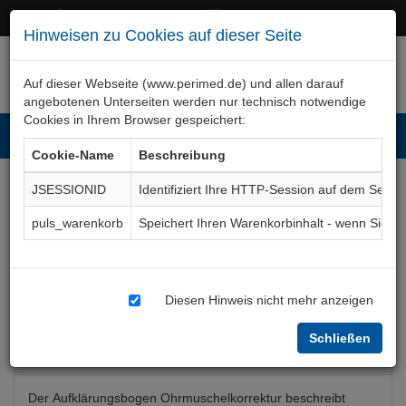
+49 (0)911 50 722 – 0
service@perimed.de
Hinweisen zu Cookies auf dieser Seite
Auf dieser Webseite (www.perimed.de) und allen darauf
angebotenen Unterseiten werden nur technisch notwendige
Cookies in Ihrem Browser gespeichert:
Toggl
Cookie-Name
Beschreibung
navig
JSESSIONID
Identifiziert Ihre HTTP-Session auf dem Serve
Ohrmuschelkorrektur
puls_warenkorb
Speichert Ihren Warenkorbinhalt - wenn Sie 
operativ / minimalinvasiv
Aufklärungsbogen
ChPl018De
Diesen Hinweis nicht mehr anzeigen
Schließen
Bogenkurzbeschreibung
Der Aufklärungsbogen Ohrmuschelkorrektur beschreibt