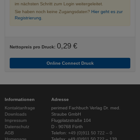
im nächsten Schritt zum Login weitergeleitet.
Sie haben noch keine Zugangsdaten?
Hier geht es zur
Registrierung.
0,29 €
Nettopreis pro Druck:
Online Connect Druck
Informationen
Adresse
Kontaktanfrage
perimed Fachbuch Verlag Dr. med.
Downloads
Straube GmbH
Impressum
Flugplatzstraße 104
Datenschutz
D - 90768 Fürth
AGB
Telefon:
+49 (0)911 50 722 – 0
Homepage
Telefax: +49 (0)911 50 722 – 139