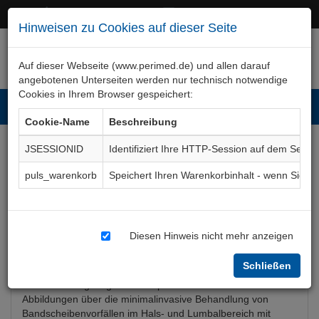
+49 (0)911 50 722 – 0
service@perimed.de
Hinweisen zu Cookies auf dieser Seite
Auf dieser Webseite (www.perimed.de) und allen darauf
angebotenen Unterseiten werden nur technisch notwendige
Cookies in Ihrem Browser gespeichert:
Toggl
Cookie-Name
Beschreibung
navig
JSESSIONID
Identifiziert Ihre HTTP-Session auf dem Serve
Nucleoplastie
Aufklärungsbogen
puls_warenkorb
Speichert Ihren Warenkorbinhalt - wenn Sie 
ChNc015De
Diesen Hinweis nicht mehr anzeigen
Bogenkurzbeschreibung
Schließen
Der Aufklärungsbogen Nucleoplastie informiert anhand von 5
Abbildungen über die minimalinvasive Behandlung von
Bandscheibenvorfällen im Hals- und Lumbalbereich mit