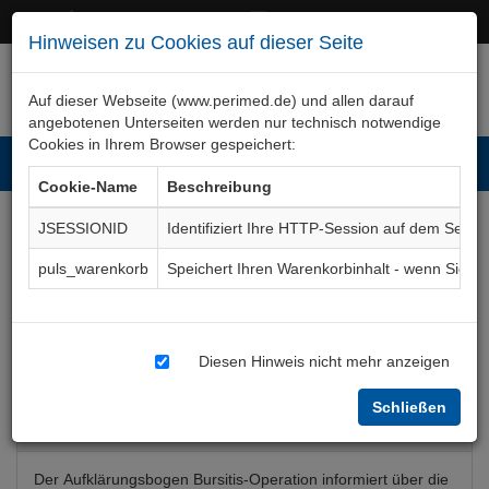
+49 (0)911 50 722 – 0
service@perimed.de
Hinweisen zu Cookies auf dieser Seite
Auf dieser Webseite (www.perimed.de) und allen darauf
angebotenen Unterseiten werden nur technisch notwendige
Cookies in Ihrem Browser gespeichert:
Toggl
Cookie-Name
Beschreibung
navig
JSESSIONID
Identifiziert Ihre HTTP-Session auf dem Serve
Bursitis-Operation, offen /
puls_warenkorb
Speichert Ihren Warenkorbinhalt - wenn Sie 
endoskopisch
Aufklärungsbogen
OTOp007De
Diesen Hinweis nicht mehr anzeigen
Schließen
Bogenkurzbeschreibung
Der Aufklärungsbogen Bursitis-Operation informiert über die