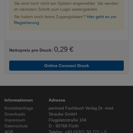
Sie sind noch nicht am System angemeldet. Sie werden
im nächsten Schritt zum Login weitergeleitet.
Sie haben noch keine Zugangsdaten?
Hier geht es zur
Registrierung.
0,29 €
Nettopreis pro Druck:
Online Connect Druck
Informationen
Adresse
Kontaktanfrage
perimed Fachbuch Verlag Dr. med.
Downloads
Straube GmbH
Impressum
Flugplatzstraße 104
Datenschutz
D - 90768 Fürth
AGB
Telefon:
+49 (0)911 50 722 – 0