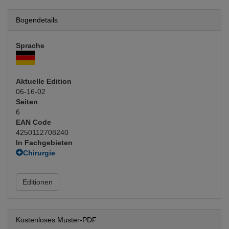
Bogendetails
Sprache
Aktuelle Edition
06-16-02
Seiten
6
EAN Code
4250112708240
In Fachgebieten
Chirurgie
Unfallchirurgie
Orthopädie, Traumatologie
Editionen
Orthopädie operativ
(Hauptfachgebiet)
Unfallchirurgie
Kostenloses Muster-PDF