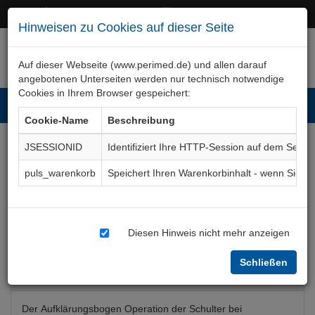
+49 (0)911 50 722 – 0
service@perimed.de
Hinweisen zu Cookies auf dieser Seite
Auf dieser Webseite (www.perimed.de) und allen darauf
angebotenen Unterseiten werden nur technisch notwendige
Cookies in Ihrem Browser gespeichert:
Toggl
Cookie-Name
Beschreibung
navig
JSESSIONID
Identifiziert Ihre HTTP-Session auf dem Serve
Schultererkrankungen,
puls_warenkorb
Speichert Ihren Warenkorbinhalt - wenn Sie 
Verletzungen, Operation
Aufklärungsbogen
OTOp044De
Diesen Hinweis nicht mehr anzeigen
Schließen
Bogenkurzbeschreibung
Der Aufklärungsbogen Operation der Schulter bei