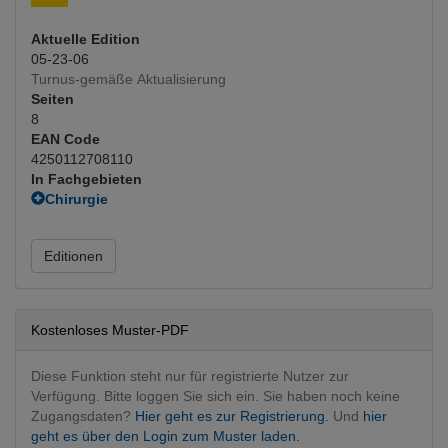
Aktuelle Edition
05-23-06
Turnus-gemäße Aktualisierung
Seiten
8
EAN Code
4250112708110
In Fachgebieten
Chirurgie
Unfallchirurgie
Orthopädie, Traumatologie
Editionen
Orthopädie operativ
Osteosynthese
(Hauptfachgebiet)
Unfallchirurgie
Pädiatrie
Kostenloses Muster-PDF
Pädiatrie
Diese Funktion steht nur für registrierte Nutzer zur
Verfügung. Bitte loggen Sie sich ein. Sie haben noch keine
Zugangsdaten?
Hier geht es zur Registrierung.
Und
hier
geht es über den Login zum Muster laden.