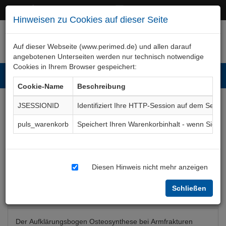
+49 (0)911 50 722 – 0
service@perimed.de
Hinweisen zu Cookies auf dieser Seite
Auf dieser Webseite (www.perimed.de) und allen darauf
angebotenen Unterseiten werden nur technisch notwendige
Cookies in Ihrem Browser gespeichert:
Toggl
Cookie-Name
Beschreibung
navig
JSESSIONID
Identifiziert Ihre HTTP-Session auf dem Serve
Armknochenbrüche,
puls_warenkorb
Speichert Ihren Warenkorbinhalt - wenn Sie 
Osteosynthese
Aufklärungsbogen
OTOs007De
Diesen Hinweis nicht mehr anzeigen
Schließen
Bogenkurzbeschreibung
Der Aufklärungsbogen Osteosynthese bei Armfrakturen