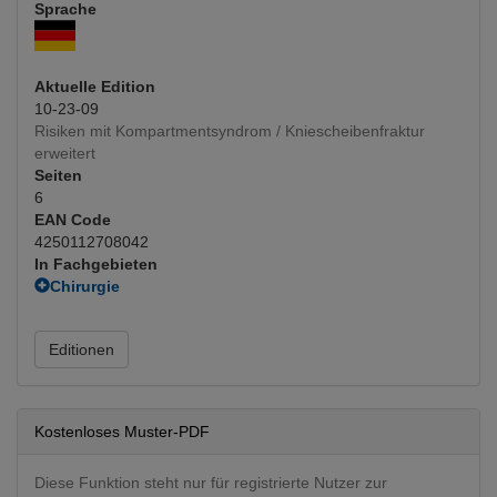
Sprache
Aktuelle Edition
10-23-09
Risiken mit Kompartmentsyndrom / Kniescheibenfraktur
erweitert
Seiten
6
EAN Code
4250112708042
In Fachgebieten
Chirurgie
Unfallchirurgie
Orthopädie, Traumatologie
Editionen
Arthroskopie
(Hauptfachgebiet)
Orthopädie operativ
Unfallchirurgie
Kostenloses Muster-PDF
Diese Funktion steht nur für registrierte Nutzer zur