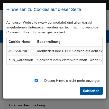
+49 (0)911 50 722 – 0
service@perimed.de
Hinweisen zu Cookies auf dieser Seite
Auf dieser Webseite (www.perimed.de) und allen darauf
angebotenen Unterseiten werden nur technisch notwendige
Cookies in Ihrem Browser gespeichert:
Toggl
Cookie-Name
Beschreibung
navig
JSESSIONID
Identifiziert Ihre HTTP-Session auf dem Serve
Kniegelenk-
puls_warenkorb
Speichert Ihren Warenkorbinhalt - wenn Sie 
Kreuzbandplastik
arthroskopisch
Diesen Hinweis nicht mehr anzeigen
Aufklärungsbogen
OTAk006De
Schließen
Bogenkurzbeschreibung