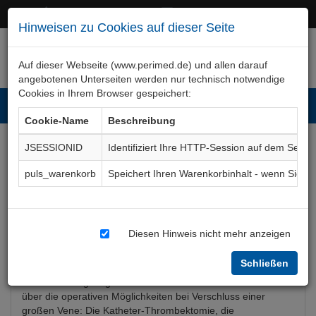
+49 (0)911 50 722 – 0
service@perimed.de
Hinweisen zu Cookies auf dieser Seite
Auf dieser Webseite (www.perimed.de) und allen darauf
angebotenen Unterseiten werden nur technisch notwendige
Cookies in Ihrem Browser gespeichert:
Toggl
Cookie-Name
Beschreibung
navig
JSESSIONID
Identifiziert Ihre HTTP-Session auf dem Serve
Thrombektomie venös
puls_warenkorb
Speichert Ihren Warenkorbinhalt - wenn Sie 
Aufklärungsbogen
ChGf019De
Diesen Hinweis nicht mehr anzeigen
Bogenkurzbeschreibung
Schließen
Der Aufklärungsbogen venöse Thrombektomie informiert
über die operativen Möglichkeiten bei Verschluss einer
großen Vene: Die Katheter-Thrombektomie, die