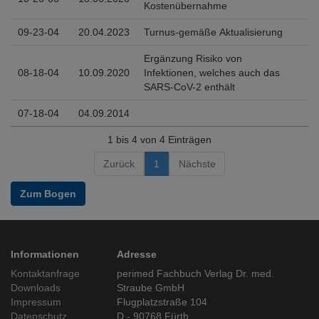
Kostenübernahme
09-23-04
20.04.2023
Turnus-gemäße Aktualisierung
Ergänzung Risiko von
08-18-04
10.09.2020
Infektionen, welches auch das
SARS-CoV-2 enthält
07-18-04
04.09.2014
1 bis 4 von 4 Einträgen
Zurück
1
Nächste
Zum Bogen
Informationen
Adresse
Kontaktanfrage
perimed Fachbuch Verlag Dr. med.
Downloads
Straube GmbH
Impressum
Flugplatzstraße 104
Datenschutz
D - 90768 Fürth