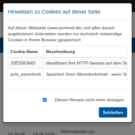
+49 (0)911 50 722 – 0
service@perimed.de
Hinweisen zu Cookies auf dieser Seite
Auf dieser Webseite (www.perimed.de) und allen darauf
angebotenen Unterseiten werden nur technisch notwendige
Cookies in Ihrem Browser gespeichert:
Toggl
Cookie-Name
Beschreibung
navig
JSESSIONID
Identifiziert Ihre HTTP-Session auf dem Serve
Editionen
OpOp031De
puls_warenkorb
Speichert Ihren Warenkorbinhalt - wenn Sie 
Einträge anzeigen
Diesen Hinweis nicht mehr anzeigen
Textfilter
Schließen
Edition
Erstellt
Änderungstext (kurz)
Edition
Erstellt
Änderungstext (kurz)
Informationen zur
10-26-06
18.06.2026