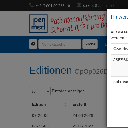
+49 (0)911 50 722 – 0
service@perimed.de
Hinweis
Auf dies
werden n
Suche
BogenFachg
Cookie
JSESSI
Editionen
OpOp026De
puls_wa
Einträge anzeigen
Edition
Erstellt
Änder
Edition
Erstellt
Änder
09-26-06
24.06.2026
Risiko
08-23-05
25.05.2023
Turnu