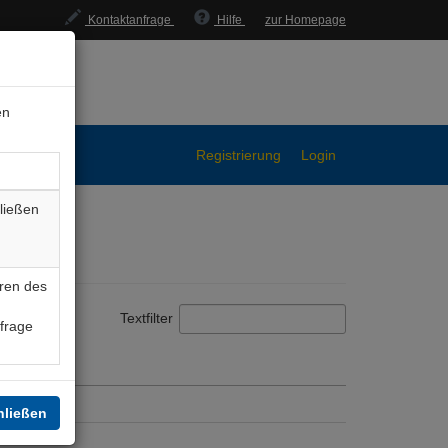
Kontaktanfrage
Hilfe
zur Homepage
en
Registrierung
Login
ließen
ren des
Textfilter
nfrage
hließen