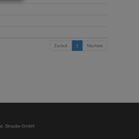
Zurück
1
Nächste
ed. Straube GmbH