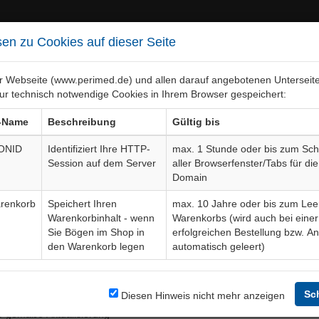
en zu Cookies auf dieser Seite
er Webseite (www.perimed.de) und allen darauf angebotenen Unterseit
ur technisch notwendige Cookies in Ihrem Browser gespeichert:
ebiete
Bogen-Gesamtübersicht
-Name
Beschreibung
Gültig bis
ONID
Identifiziert Ihre HTTP-
max. 1 Stunde oder bis zum Sch
Session auf dem Server
aller Browserfenster/Tabs für die
Domain
renkorb
Speichert Ihren
max. 10 Jahre oder bis zum Lee
Warenkorbinhalt - wenn
Warenkorbs (wird auch bei einer
Sie Bögen im Shop in
erfolgreichen Bestellung bzw. A
den Warenkorb legen
automatisch geleert)
ungstext (kurz)
ungstext (kurz)
 zu Brandverletzungen ergänzt
Sc
Diesen Hinweis nicht mehr anzeigen
s-gemäße Aktualisierung