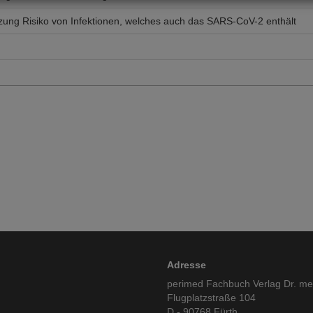
ung Risiko von Infektionen, welches auch das SARS-CoV-2 enthält
Adresse
perimed Fachbuch Verlag Dr. m
Flugplatzstraße 104
D - 90768 Fürth