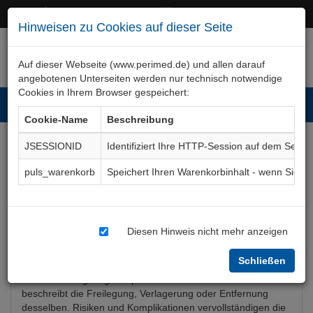
+49 (0)911 50 722 – 0
service@perimed.de
Hinweisen zu Cookies auf dieser Seite
Auf dieser Webseite (www.perimed.de) und allen darauf
angebotenen Unterseiten werden nur technisch notwendige
Cookies in Ihrem Browser gespeichert:
Toggl
Cookie-Name
Beschreibung
navig
JSESSIONID
Identifiziert Ihre HTTP-Session auf dem Serve
Zähne, Retinierte, Op
puls_warenkorb
Speichert Ihren Warenkorbinhalt - wenn Sie 
Aufklärungsbogen
MkOp019De
Diesen Hinweis nicht mehr anzeigen
Bogenkurzbeschreibung
Schließen
Der Aufklärungsbogen Operation eines retinierten Zahnes
beschreibt die Freilegung, Verlagerung oder Entfernung
desselben. Risiken und Komplikationen vervollständigen die