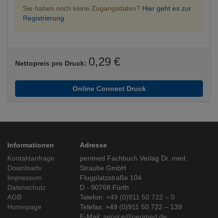
Sie haben noch keine Zugangsdaten?
Hier geht es zur
Registrierung.
0,29 €
Nettopreis pro Druck:
Online Connect Druck
Informationen
Adresse
Kontaktanfrage
perimed Fachbuch Verlag Dr. med.
Downloads
Straube GmbH
Impressum
Flugplatzstraße 104
Datenschutz
D - 90768 Fürth
AGB
Telefon:
+49 (0)911 50 722 – 0
Homepage
Telefax: +49 (0)911 50 722 – 139
E-Mail:
service@perimed.de