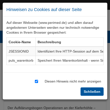
+49 (0)911 50 722 – 0
service@perimed.de
Hinweisen zu Cookies auf dieser Seite
Auf dieser Webseite (www.perimed.de) und allen darauf
angebotenen Unterseiten werden nur technisch notwendige
Cookies in Ihrem Browser gespeichert:
Toggl
Cookie-Name
Beschreibung
navig
JSESSIONID
Identifiziert Ihre HTTP-Session auf dem Serve
Kieferhöhlen-Operation,
puls_warenkorb
Speichert Ihren Warenkorbinhalt - wenn Sie 
Plastische Deckung
Aufklärungsbogen
MkOp007De
Diesen Hinweis nicht mehr anzeigen
Schließen
Bogenkurzbeschreibung
Der Aufklärungsbogen Operationen an der Kieferhöhle –