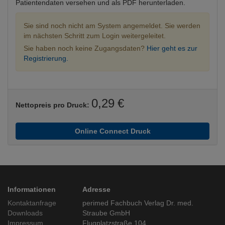
Patientendaten versehen und als PDF herunterladen.
Sie sind noch nicht am System angemeldet. Sie werden
im nächsten Schritt zum Login weitergeleitet.
Sie haben noch keine Zugangsdaten?
Hier geht es zur
Registrierung.
0,29 €
Nettopreis pro Druck:
Online Connect Druck
Informationen
Adresse
Kontaktanfrage
perimed Fachbuch Verlag Dr. med.
Downloads
Straube GmbH
Impressum
Flugplatzstraße 104