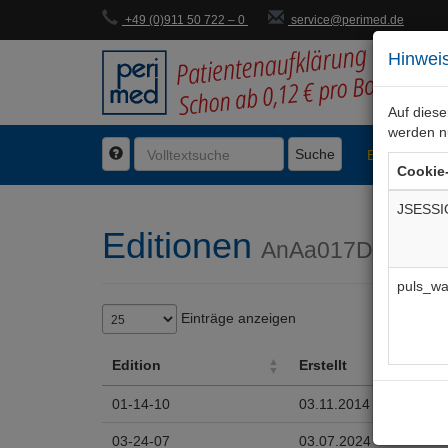
+49 (0)911 50 722 – 0
service@perimed.de
Hinweis
Auf dies
werden n
Suche
BogenFachg
Cookie
JSESSI
Editionen
AnAa017De
puls_wa
Einträge anzeigen
Edition
Erstellt
Edition
Erstellt
01-14-10
03.11.2014
03-24-07
03.07.2024