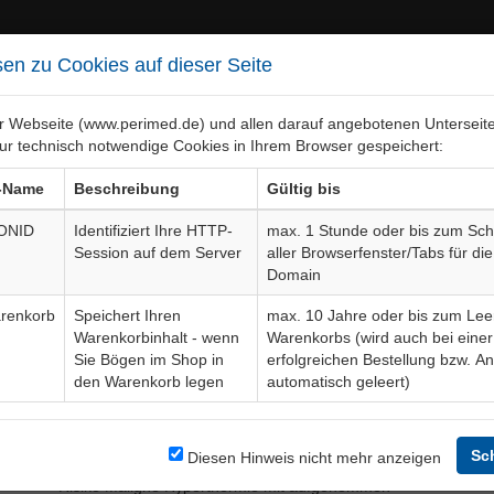
en zu Cookies auf dieser Seite
er Webseite (www.perimed.de) und allen darauf angebotenen Unterseit
ur technisch notwendige Cookies in Ihrem Browser gespeichert:
ebiete
Bogen-Gesamtübersicht
-Name
Beschreibung
Gültig bis
ONID
Identifiziert Ihre HTTP-
max. 1 Stunde oder bis zum Sch
Session auf dem Server
aller Browserfenster/Tabs für die
Domain
renkorb
Speichert Ihren
max. 10 Jahre oder bis zum Lee
Warenkorbinhalt - wenn
Warenkorbs (wird auch bei einer
Sie Bögen im Shop in
erfolgreichen Bestellung bzw. A
den Warenkorb legen
automatisch geleert)
Änderungstext (kurz)
Änderungstext (kurz)
Sc
Diesen Hinweis nicht mehr anzeigen
Risiko Maligne Hyperthermie mit aufgenommen