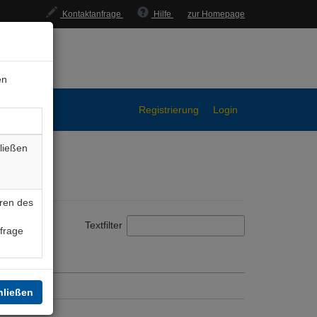
Kontaktanfrage
Hilfe
zur Homepage
en
Registrierung
Login
ließen
ren des
Textfilter
nfrage
hließen