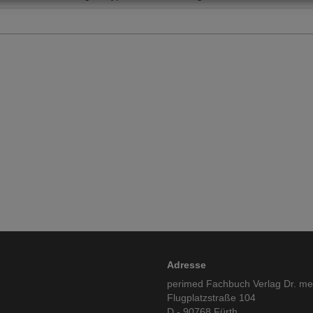
Adresse
perimed Fachbuch Verlag Dr. m
Flugplatzstraße 104
D - 90768 Fürth