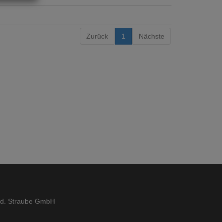
Zurück
1
Nächste
ed. Straube GmbH