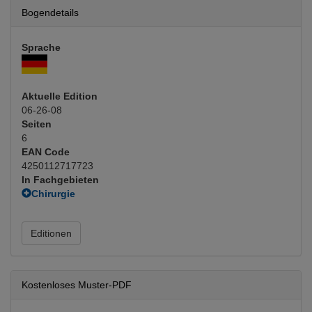
Bogendetails
Sprache
Aktuelle Edition
06-26-08
Seiten
6
EAN Code
4250112717723
In Fachgebieten
Chirurgie
Handchirurgie
(Hauptfachgebiet)
Orthopädie, Traumatologie
Editionen
Orthopädie operativ
Kostenloses Muster-PDF