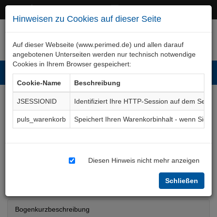
+49 (0)911 50 722 – 0
service@perimed.de
Hinweisen zu Cookies auf dieser Seite
Auf dieser Webseite (www.perimed.de) und allen darauf
angebotenen Unterseiten werden nur technisch notwendige
Cookies in Ihrem Browser gespeichert:
Toggl
Cookie-Name
Beschreibung
navig
JSESSIONID
Identifiziert Ihre HTTP-Session auf dem Serve
Sattelgelenksarthrose
puls_warenkorb
Speichert Ihren Warenkorbinhalt - wenn Sie 
(Rhizarthrose), Op /
Arthrose STT-Gelenk
Diesen Hinweis nicht mehr anzeigen
Aufklärungsbogen
ChHd017De
Schließen
Bogenkurzbeschreibung