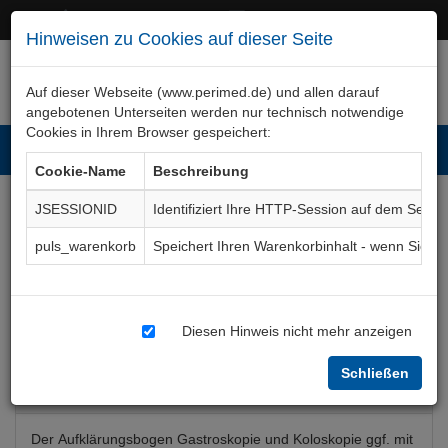
+49 (0)911 50 722 – 0
service@perimed.de
Hinweisen zu Cookies auf dieser Seite
Auf dieser Webseite (www.perimed.de) und allen darauf
angebotenen Unterseiten werden nur technisch notwendige
Cookies in Ihrem Browser gespeichert:
Toggl
Cookie-Name
Beschreibung
navig
JSESSIONID
Identifiziert Ihre HTTP-Session auf dem Serve
Gastroskopie (ÖGD) und
puls_warenkorb
Speichert Ihren Warenkorbinhalt - wenn Sie 
Koloskopie
Aufklärungsbogen
ImGe052De
Diesen Hinweis nicht mehr anzeigen
Schließen
Bogenkurzbeschreibung
Der Aufklärungsbogen Gastroskopie und Koloskopie ggf. mit