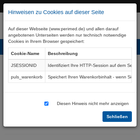
+49 (0)911 50 722 – 0
service@perimed.de
Hinweisen zu Cookies auf dieser Seite
Auf dieser Webseite (www.perimed.de) und allen darauf
angebotenen Unterseiten werden nur technisch notwendige
Cookies in Ihrem Browser gespeichert:
Toggl
Cookie-Name
Beschreibung
navig
JSESSIONID
Identifiziert Ihre HTTP-Session auf dem Serve
Antidepressiva,
puls_warenkorb
Speichert Ihren Warenkorbinhalt - wenn Sie 
Behandlung
neuropathischer
Diesen Hinweis nicht mehr anzeigen
Schmerzen
Aufklärungsbogen
Schließen
AnSt008De