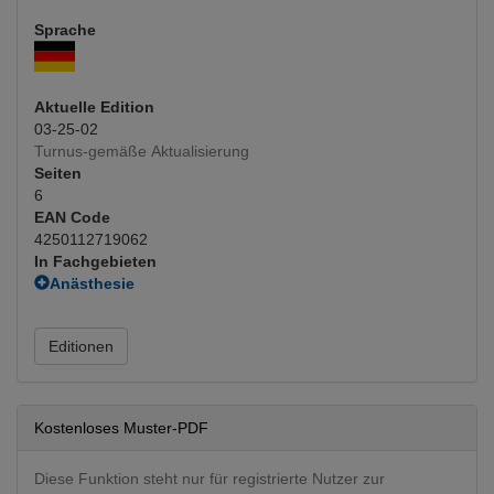
Sprache
Aktuelle Edition
03-25-02
Turnus-gemäße Aktualisierung
Seiten
6
EAN Code
4250112719062
In Fachgebieten
Anästhesie
Schmerztherapie
(Hauptfachgebiet)
Fachgebietsübergreifend
Editionen
Behandlung mit Medikamenten
Neurologie
Neurologie
Kostenloses Muster-PDF
Diese Funktion steht nur für registrierte Nutzer zur