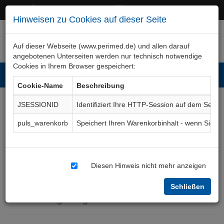
+49 (0)911 50 722 – 0
service@perimed.de
Hinweisen zu Cookies auf dieser Seite
Auf dieser Webseite (www.perimed.de) und allen darauf
angebotenen Unterseiten werden nur technisch notwendige
Cookies in Ihrem Browser gespeichert:
Toggl
Cookie-Name
Beschreibung
navig
JSESSIONID
Identifiziert Ihre HTTP-Session auf dem Serve
Muskelbiopsie -
puls_warenkorb
Speichert Ihren Warenkorbinhalt - wenn Sie 
Entnahme und
Untersuchung von
Diesen Hinweis nicht mehr anzeigen
Muskelgewebe
Schließen
Aufklärungsbogen
NhNr005De