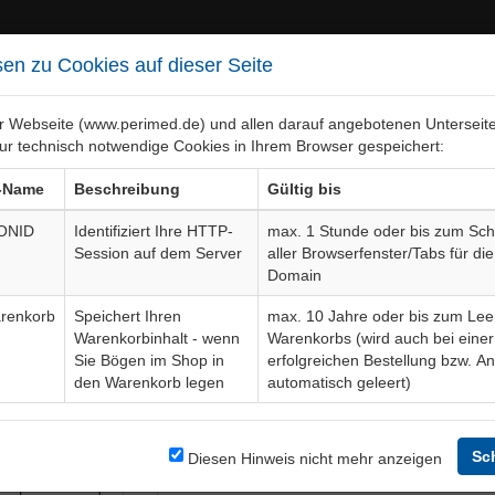
en zu Cookies auf dieser Seite
er Webseite (www.perimed.de) und allen darauf angebotenen Unterseit
ur technisch notwendige Cookies in Ihrem Browser gespeichert:
ebiete
Bogen-Gesamtübersicht
-Name
Beschreibung
Gültig bis
ONID
Identifiziert Ihre HTTP-
max. 1 Stunde oder bis zum Sch
Session auf dem Server
aller Browserfenster/Tabs für die
ngriffe in der Bauchhöhle, B
Domain
renkorb
Speichert Ihren
max. 10 Jahre oder bis zum Lee
Warenkorbinhalt - wenn
Warenkorbs (wird auch bei einer
Sie Bögen im Shop in
erfolgreichen Bestellung bzw. A
den Warenkorb legen
automatisch geleert)
Bogendetails
t allgemein
Sc
Sprache
Diesen Hinweis nicht mehr anzeigen
Laparotomie