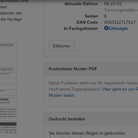
rwachsenen und
Aktuelle Edition
06-23-01
nnen
Turnus-gemäße A
kationen der
Seiten
6
 die heutige
EAN Code
4250112717617
In Fachgebieten
Chirurgie
Allgemeinchi
Kinderchirur
Editionen
Kostenloses Muster-PDF
Diese Funktion steht nur für registrierte Nutze
noch keine Zugangsdaten?
Hier geht es zur R
Muster laden.
Gedruckt bestellen
Sie können diesen Bogen in gedruckter