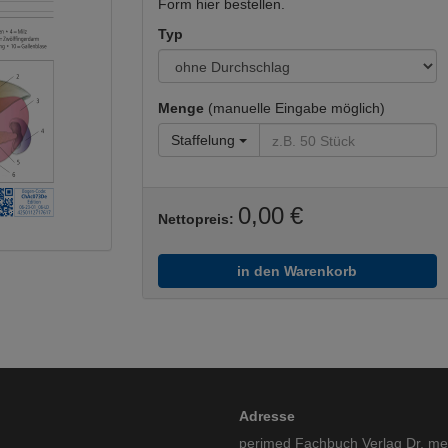
Form hier bestellen.
Typ
Menge
(manuelle Eingabe möglich)
Staffelung
0,00 €
Nettopreis:
in den Warenkorb
Adresse
perimed Fachbuch Verlag Dr. m