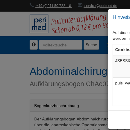
+49 (0)911 50 722 – 0
service@perimed.de
Hinweis
Auf dies
werden n
Suche
BogenFachg
Cookie
JSESSI
Abdominalchirugie, Ei
Aufklärungsbogen
ChAc073De
puls_wa
Bogenkurzbeschreibung
Der Aufklärungsbogen Abdominalchirurgie informier
über die laparoskopische Operationsmethode, die 