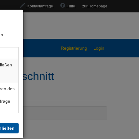
Kontaktanfrage
Hilfe
zur Homepage
en
Registrierung
Login
ließen
auchschnitt
ren des
nfrage
hließen