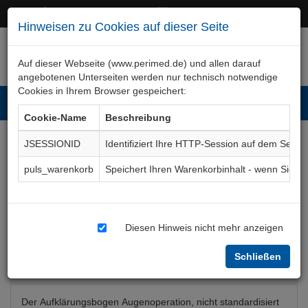
+49 (0)911 50 722 – 0
service@perimed.de
Hinweisen zu Cookies auf dieser Seite
Auf dieser Webseite (www.perimed.de) und allen darauf
angebotenen Unterseiten werden nur technisch notwendige
Cookies in Ihrem Browser gespeichert:
Toggl
Cookie-Name
Beschreibung
navig
JSESSIONID
Identifiziert Ihre HTTP-Session auf dem Serve
Augenoperation, nicht
puls_warenkorb
Speichert Ihren Warenkorbinhalt - wenn Sie 
standardisiert
Aufklärungsbogen
OpOp023De
Diesen Hinweis nicht mehr anzeigen
Schließen
Bogenkurzbeschreibung
Der Aufklärungsbogen Augenoperation, nicht standardisiert