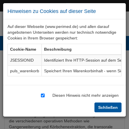
+49 (0)911 50 722 – 0
service@perimed.de
Hinweisen zu Cookies auf dieser Seite
Auf dieser Webseite (www.perimed.de) und allen darauf
angebotenen Unterseiten werden nur technisch notwendige
Cookies in Ihrem Browser gespeichert:
Toggl
Cookie-Name
Beschreibung
navig
JSESSIONID
Identifiziert Ihre HTTP-Session auf dem Serve
Speichelsteinentfernung
puls_warenkorb
Speichert Ihren Warenkorbinhalt - wenn Sie 
Aufklärungsbogen
MkOp021De
Diesen Hinweis nicht mehr anzeigen
Bogenkurzbeschreibung
Schließen
Der Aufklärungsbogen Speichelsteinentfernung beschreibt
die verschiedenen operativen Methoden wie
Gangerweiterung und Körbchenextraktion, die transorale