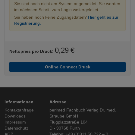
Sie sind noch nicht am System angemeldet. Sie werden
im nächsten Schritt zum Login weitergeleitet.
Sie haben noch keine Zugangsdaten?
Hier geht es zur
Registrierung.
0,29 €
Nettopreis pro Druck:
Online Connect Druck
Informationen
Adresse
Kontaktanfrage
perimed Fachbuch Verlag Dr. med.
Downloads
Straube GmbH
Impressum
Flugplatzstraße 104
Datenschutz
D - 90768 Fürth
AGB
Telefon:
+49 (0)911 50 722 – 0