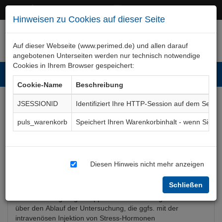
+49 (0)911 50 722 – 0
service@perimed.de
Hinweisen zu Cookies auf dieser Seite
Auf dieser Webseite (www.perimed.de) und allen darauf
angebotenen Unterseiten werden nur technisch notwendige
Cookies in Ihrem Browser gespeichert:
Toggl
Cookie-Name
Beschreibung
navig
JSESSIONID
Identifiziert Ihre HTTP-Session auf dem Serve
Kipptisch-Untersuchung
puls_warenkorb
Speichert Ihren Warenkorbinhalt - wenn Sie 
Aufklärungsbogen
ImKa015De
Diesen Hinweis nicht mehr anzeigen
Bogenkurzbeschreibung
Schließen
Der Aufklärungsbogen Kipptisch-Untersuchung informiert
über den Ablauf der Untersuchung, die ggfs. mit der
intravenösen Injektion von Stress-Hormonen