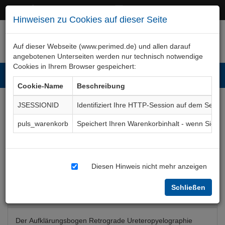
+49 (0)911 50 722 – 0
service@perimed.de
Hinweisen zu Cookies auf dieser Seite
Auf dieser Webseite (www.perimed.de) und allen darauf
angebotenen Unterseiten werden nur technisch notwendige
Cookies in Ihrem Browser gespeichert:
Toggl
Cookie-Name
Beschreibung
navig
JSESSIONID
Identifiziert Ihre HTTP-Session auf dem Serve
Ureteropyelographie,
puls_warenkorb
Speichert Ihren Warenkorbinhalt - wenn Sie 
retrograd
Aufklärungsbogen
UrDg007De
Diesen Hinweis nicht mehr anzeigen
Schließen
Bogenkurzbeschreibung
Der Aufklärungsbogen Retrograde Ureteropyelographie