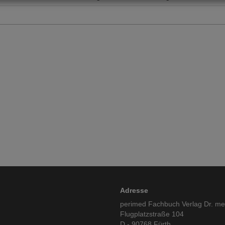
Adresse
perimed Fachbuch Verlag Dr. m
Flugplatzstraße 104
D - 90768 Fürth