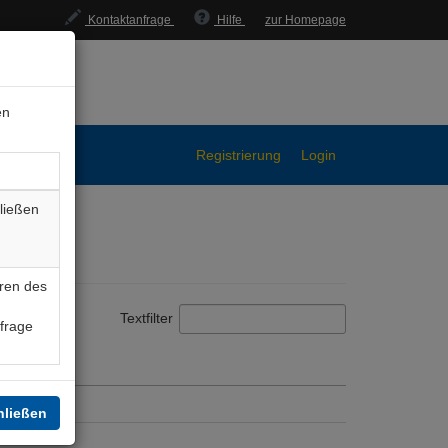
Kontaktanfrage
Hilfe
zur Homepage
en
Registrierung
Login
ließen
ren des
Textfilter
nfrage
hließen