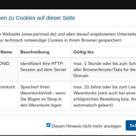
en zu Cookies auf dieser Seite
er Webseite (www.perimed.de) und allen darauf angebotenen Unterseit
ur technisch notwendige Cookies in Ihrem Browser gespeichert:
ebiete
Bogen-Gesamtübersicht
-Name
Beschreibung
Gültig bis
ONID
Identifiziert Ihre HTTP-
max. 1 Stunde oder bis zum Sch
Session auf dem Server
aller Browserfenster/Tabs für die
Domain
renkorb
Speichert Ihren
max. 10 Jahre oder bis zum Lee
Warenkorbinhalt - wenn
Warenkorbs (wird auch bei einer
Sie Bögen im Shop in
erfolgreichen Bestellung bzw. A
den Warenkorb legen
automatisch geleert)
Änderungstext (kurz)
Änderungstext (kurz)
Erfolgsaussichten neu formuliert
Sc
Diesen Hinweis nicht mehr anzeigen
Turnus-gemäße Aktualisierung