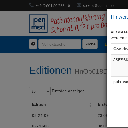
+49 (0)911 50 722 – 0
service@perimed.de
Hinweis
Auf dies
werden n
Suche
BogenFachg
Cookie
JSESSI
Editionen
HnOp018De
puls_wa
Einträge anzeigen
Edition
Erstellt
Edition
Erstellt
03-24-09
23.09.2024
02-20-06
08.06.2020