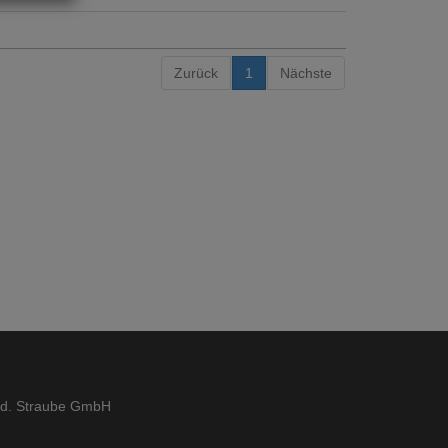
Zurück
1
Nächste
ed. Straube GmbH