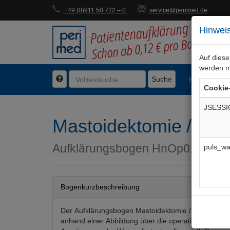
+49 (0)911 50 722 – 0
service@perimed.de
Hinweis
Auf dies
werden n
Suche
BogenFachg
Cookie
JSESSI
Mastoidektomie / Ant
Aufklärungsbogen
HnOp013De
puls_wa
Bogenkurzbeschreibung
Der Aufklärungsbogen Mastoidektomie / Antrotomie 
anhand einer Abbildung über die operative Behandl