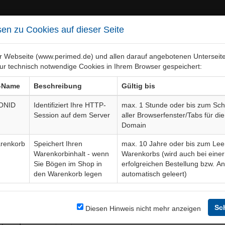
en zu Cookies auf dieser Seite
er Webseite (www.perimed.de) und allen darauf angebotenen Unterseit
ur technisch notwendige Cookies in Ihrem Browser gespeichert:
ebiete
Bogen-Gesamtübersicht
-Name
Beschreibung
Gültig bis
ONID
Identifiziert Ihre HTTP-
max. 1 Stunde oder bis zum Sch
Session auf dem Server
aller Browserfenster/Tabs für die
rotomie Ausräumung der War
Domain
renkorb
Speichert Ihren
max. 10 Jahre oder bis zum Lee
Warenkorbinhalt - wenn
Warenkorbs (wird auch bei einer
Sie Bögen im Shop in
erfolgreichen Bestellung bzw. A
den Warenkorb legen
automatisch geleert)
Bogendetails
informiert
Sc
Sprache
Diesen Hinweis nicht mehr anzeigen
ung mit