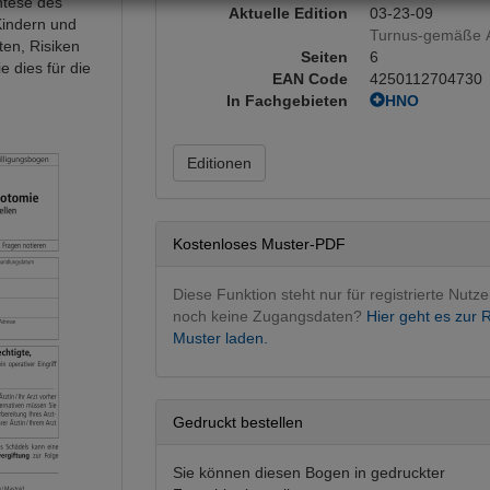
ntese des
Aktuelle Edition
03-23-09
Kindern und
Turnus-gemäße A
ten, Risiken
Seiten
6
e dies für die
EAN Code
4250112704730
In Fachgebieten
HNO
HNO operati
Editionen
Kostenloses Muster-PDF
Diese Funktion steht nur für registrierte Nutze
noch keine Zugangsdaten?
Hier geht es zur R
Muster laden.
Gedruckt bestellen
Sie können diesen Bogen in gedruckter