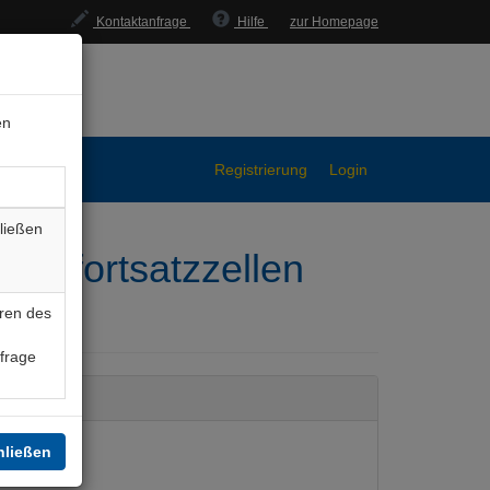
Kontaktanfrage
Hilfe
zur Homepage
en
Registrierung
Login
ließen
zenfortsatzzellen
ren des
nfrage
hließen