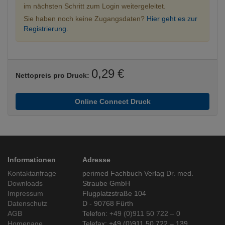
im nächsten Schritt zum Login weitergeleitet.
Sie haben noch keine Zugangsdaten?
Hier geht es zur
Registrierung.
0,29 €
Nettopreis pro Druck:
Online Connect Druck
Informationen
Adresse
Kontaktanfrage
perimed Fachbuch Verlag Dr. med.
Downloads
Straube GmbH
Impressum
Flugplatzstraße 104
Datenschutz
D - 90768 Fürth
AGB
Telefon:
+49 (0)911 50 722 – 0
Homepage
Telefax: +49 (0)911 50 722 – 139