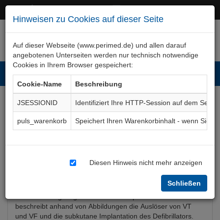
+49 (0)911 50 722 – 0
service@perimed.de
Hinweisen zu Cookies auf dieser Seite
Auf dieser Webseite (www.perimed.de) und allen darauf
angebotenen Unterseiten werden nur technisch notwendige
Cookies in Ihrem Browser gespeichert:
Toggl
Cookie-Name
Beschreibung
navig
JSESSIONID
Identifiziert Ihre HTTP-Session auf dem Serve
Defibrillator, subkutan (S-
puls_warenkorb
Speichert Ihren Warenkorbinhalt - wenn Sie 
ICD)
Aufklärungsbogen
ImKa021De
Diesen Hinweis nicht mehr anzeigen
Bogenkurzbeschreibung
Schließen
Der Aufklärungsbogen Defibrillator-Implantation subkutan
beschreibt anhand von Abbildungen die Auslöser von VT
und VF und die subkutane Implantation des Defibrillators.