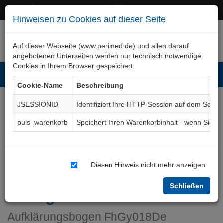
+49 (0)911 50 722 – 0
service@perimed.de
Hinweisen zu Cookies auf dieser Seite
Auf dieser Webseite (www.perimed.de) und allen darauf
angebotenen Unterseiten werden nur technisch notwendige
Cookies in Ihrem Browser gespeichert:
Toggl
Cookie-Name
Beschreibung
navig
JSESSIONID
Identifiziert Ihre HTTP-Session auf dem Serve
Mamma-Biopsie (Stanz- /
puls_warenkorb
Speichert Ihren Warenkorbinhalt - wenn Sie 
Vakuumbiopsie / offene
Gewebeentnahme) unter
Diesen Hinweis nicht mehr anzeigen
Ultraschall- /
Schließen
Röntgenkontrolle
Aufklärungsbogen
FhGy018De