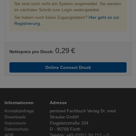
Sie sind noch nicht am System angemeldet. Sie werden
im nächsten Schritt zum Login weitergeleitet.
Sie haben noch keine Zugangsdaten?
Hier geht es zur
Registrierung.
0,29 €
Nettopreis pro Druck:
Online Connect Druck
Informationen
Adresse
Kontaktanfrage
perimed Fachbuch Verlag Dr. med.
Downloads
Straube GmbH
Impressum
Flugplatzstraße 104
Datenschutz
D - 90768 Fürth
AGB
Telefon:
+49 (0)911 50 722 – 0