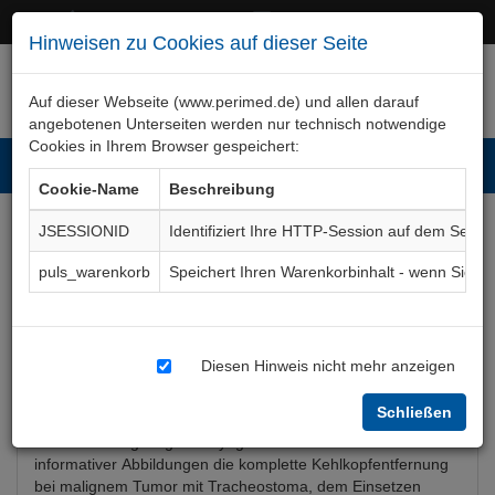
+49 (0)911 50 722 – 0
service@perimed.de
Hinweisen zu Cookies auf dieser Seite
Auf dieser Webseite (www.perimed.de) und allen darauf
angebotenen Unterseiten werden nur technisch notwendige
Cookies in Ihrem Browser gespeichert:
Toggl
Cookie-Name
Beschreibung
navig
JSESSIONID
Identifiziert Ihre HTTP-Session auf dem Serve
Laryngektomie
puls_warenkorb
Speichert Ihren Warenkorbinhalt - wenn Sie 
Aufklärungsbogen
HnOp008De
Diesen Hinweis nicht mehr anzeigen
Bogenkurzbeschreibung
Schließen
Der Aufklärungsbogen Laryngektomie beschreibt anhand
informativer Abbildungen die komplette Kehlkopfentfernung
bei malignem Tumor mit Tracheostoma, dem Einsetzen